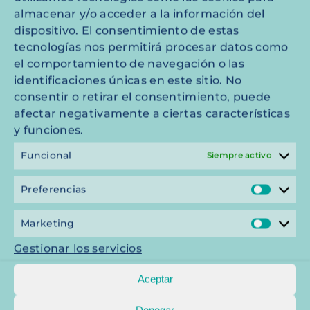
Actividades de tratamiento llevadas
almacenar y/o acceder a la información del
a cabo en régimen de
dispositivo. El consentimiento de estas
corresponsabilidad por HVMC
tecnologías nos permitirá procesar datos como
el comportamiento de navegación o las
ISKAYPET, KIWOKO y TIENDANIMAL:
identificaciones únicas en este sitio. No
consentir o retirar el consentimiento, puede
FINALIDAD
afectar negativamente a ciertas características
y funciones.
Personas usuarias de nuestros produc
Funcional
Siempre activo
Para ello, utilizamos datos agregados
Preferencias
Prefe
Marketing
La oposición al tratamiento de los
Mark
datos amparados en la base
Gestionar los servicios
legitimadora consagrada en el
Aceptar
artículo 6.1.b) del RGPD implicará la
imposibilidad de prestar el servicio,