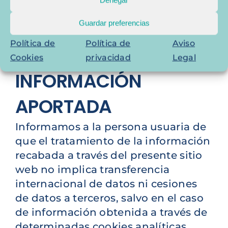
Denegar
atender la solicitud, gestionar el
Guardar preferencias
registro en nuestros sistemas, etc.
Política de
Política de
Aviso
4. VERACIDAD DE LA
Cookies
privacidad
Legal
INFORMACIÓN
APORTADA
Informamos a la persona usuaria de
que el tratamiento de la información
recabada a través del presente sitio
web no implica transferencia
internacional de datos ni cesiones
de datos a terceros, salvo en el caso
de información obtenida a través de
determinadas cookies analíticas