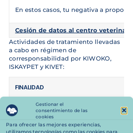
En estos casos, tu negativa a proporc
Cesión de datos al centro veterinari
Actividades de tratamiento llevadas
a cabo en régimen de
corresponsabilidad por KIWOKO,
ISKAYPET y KIVET:
FINALIDAD
Gestión del Club MUNDO KIWOKO
: 
Gestionar el
consentimiento de las
cookies
Puedes
consultar la información ace
Para ofrecer las mejores experiencias,
utilizamos tecnologías como las cookies para