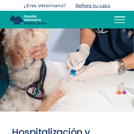
Saltar
¿Eres Veterinario?
Refiere tu caso
al
contenido
Hospitalización y