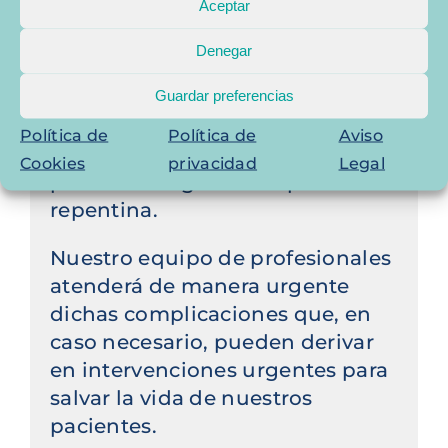
Aceptar
Denegar
El HVMC cuenta con servicio de
Urgencias 24h presenciales
Guardar preferencias
para aquellos pacientes que así
Política de
Política de
Aviso
lo requieran, puesto que
Cookies
privacidad
Legal
presenten alguna complicación
repentina.
Nuestro equipo de profesionales
atenderá de manera urgente
dichas complicaciones que, en
caso necesario, pueden derivar
en intervenciones urgentes para
salvar la vida de nuestros
pacientes.