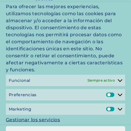
ubicada también la zona de UCI, que
Para ofrecer las mejores experiencias,
cuenta con 8 jaulas equipadas en las
utilizamos tecnologías como las cookies para
que los pacientes más graves
almacenar y/o acceder a la información del
permanecerán ingresados y con
dispositivo. El consentimiento de estas
vigilancia intensiva.
tecnologías nos permitirá procesar datos como
el comportamiento de navegación o las
identificaciones únicas en este sitio. No
Hospitalización de gatos
consentir o retirar el consentimiento, puede
afectar negativamente a ciertas características
y funciones.
Hospitalización de
Funcional
Siempre activo
animales infecciosos
Preferencias
Prefe
Marketing
Mark
Gestionar los servicios
URGENCIAS 24H