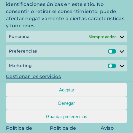
identificaciones únicas en este sitio. No
consentir o retirar el consentimiento, puede
afectar negativamente a ciertas características
y funciones.
Nuestros profesionales están
Funcional
Siempre activo
formados en las técnicas
quirúrgicas más innovadoras,
Preferencias
Prefe
dentro de las cuales se incluye la
Marketing
cirugía mínimamente invasiva
Mark
(cirugía endoscópica).
Gestionar los servicios
Aceptar
Aquellos pacientes que
requieran de hospitalización
Denegar
post-quirúrgica serán atendidos
y monitorizados durante toda su
Guardar preferencias
estancia en nuestras salas de
Política de
Política de
Aviso
UCI-Hospitalización 24h por